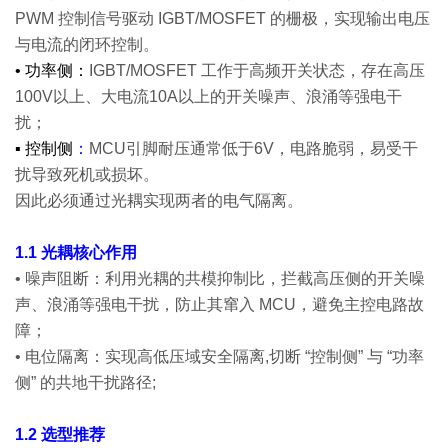
PWM 控制信号驱动 IGBT/MOSFET 的栅极，实现输出电压
与电流的闭环控制。
• 功率侧：
IGBT/MOSFET 工作于高频开关状态，存在高压
100V以上、大电流10A以上的开关噪声、浪涌等强电干
扰；
▪ 控制侧
：
MCU引脚耐压通常低于6V，电路脆弱，易受干
扰导致死机或损坏。
因此必须通过光耦实现两者的电气隔离。
1.1 光耦核心作用
• 噪声阻断：利用光耦的共模抑制比，拦截高压侧的开关噪
声、浪涌等强电干扰，防止其窜入 MCU，避免主控电路故
障；
• 电位隔离：实现高低压域安全隔离,切断 “控制侧” 与 “功率
侧” 的共地干扰路径;
1.2 选型推荐