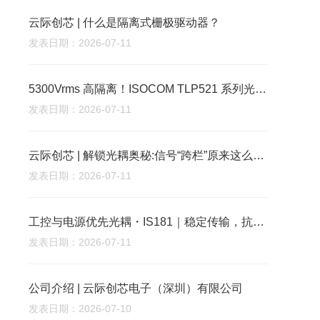
云际创芯 | 什么是隔离式栅极驱动器？
发表日期：2026-07-11
5300Vrms 高隔离！ISOCOM TLP521 系列光耦工业隔离优选
发表日期：2026-07-11
云际创芯 | 解锁光耦奥秘:信号“跨栏”原来这么简单
发表日期：2026-07-11
工控与电源优先光耦・IS181｜稳定传输，抗扰更强
发表日期：2026-07-11
公司介绍 | 云际创芯电子（深圳）有限公司
发表日期：2026-07-10