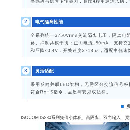
整隔离与信号传输能力，相比4颗单通道光耦，
2
电气隔离性能
全系列统一3750Vrms交流隔离电压，隔离电阻
路、抑制共模干扰；正向电流±50mA，支持交
和压降≤0.4V，开关速度3~18μs，适配中
3
灵活适配
采用
反向并联LED架构，无需区分交流信号极
符合RoHS指令，品质与安规双达标。
ISOCOM IS280系列凭借小体积、高隔离、双向输入