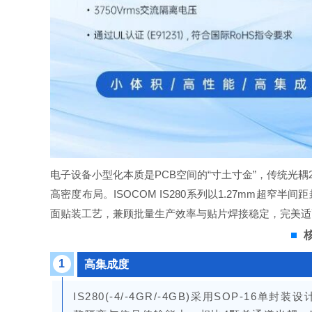
电子设备小型化本质是PCB空间的“寸土寸金”，传统光耦2.
高密度布局。ISOCOM IS280系列
以1.27mm超窄半间
面贴装工艺，兼顾批量生产效率与贴片焊接稳定，完美适
1
高集成度
IS280(-4/-4GR/-4GB)采用SOP-