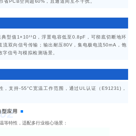
节省PCB空间超60%，且通道间互不干扰。
典型值1×10¹¹Ω，浮置电容低至0.8pF，可彻底切断地环
直流双向信号传输；输出耐压80V，集电极电流50mA，饱
低速数字信号与模拟检测场景。
性，支持
-55°C宽温工作范围，
通过UL认证（E91231)，
02
典型应用
、宽温等特性，适配多行业核心场景：